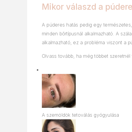
Mikor válaszd a púder
A púderes hatás pedig egy természetes, 
minden bőrtípusnál alkalmazható. A szál
alkalmazható, ez a probléma viszont a p
Olvass tovább, ha még többet szeretnél t
A szemöldök tetoválás gyógyulása