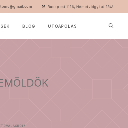
ntpmu@gmail.com
Budapest 1126, Németvölgyi út 28/A
ÉSEK
BLOG
UTÓÁPOLÁS
ZEMÖLDÖK
ETOVÁLÁSRÓL!