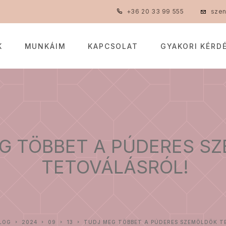
+36 20 33 99 555
sze
K
MUNKÁIM
KAPCSOLAT
GYAKORI KÉRD
G TÖBBET A PÚDERES S
TETOVÁLÁSRÓL!
BLOG
2024
09
13
TUDJ MEG TÖBBET A PÚDERES SZEMÖLDÖK T