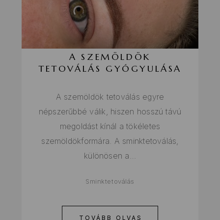
A SZEMÖLDÖK
TETOVÁLÁS GYÓGYULÁSA
A szemöldök tetoválás egyre
népszerűbbé válik, hiszen hosszú távú
megoldást kínál a tökéletes
szemöldökformára. A sminktetoválás,
különösen a…
Sminktetoválás
TOVÁBB OLVAS