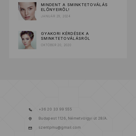
MINDENT A SMINKTETOVÁLÁS
ELŐNYEIRŐL!
JANUÁR 29, 2024
GYAKORI KÉRDÉSEK A
SMINKTETOVÁLÁSRÓL
OKTÓBER 20, 2020
+36 20 33 99 555
Budapest 1126, Németvölgyi út 28/A.
szentpmu@gmail.com