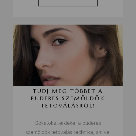
TUDJ MEG TÖBBET A
PÚDERES SZEMÖLDÖK
TETOVÁLÁSRÓL!
Sokatokat érdekel a púderes
szemöldök tetoválás technika, amivel