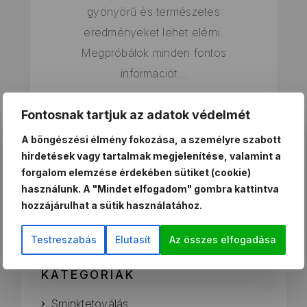
gyönyörű és természetes
eredményeket lehet elérni.
Megpróbálok minden fontos
információt…
Sminktetoválás
Fontosnak tartjuk az adatok védelmét
A böngészési élmény fokozása, a személyre szabott
hirdetések vagy tartalmak megjelenítése, valamint a
TOVÁBB OLVAS
forgalom elemzése érdekében sütiket (cookie)
használunk. A "Mindet elfogadom" gombra kattintva
hozzájárulhat a sütik használatához.
Testreszabás
Elutasít
Az összes elfogadása
KATEGÓRIÁK
Sminktetoválás