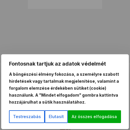
Fontosnak tartjuk az adatok védelmét
A böngészési élmény fokozása, a személyre szabott
hirdetések vagy tartalmak megjelenítése, valamint a
forgalom elemzése érdekében sütiket (cookie)
SMINKTETOVÁLÁS
használunk. A "Mindet elfogadom" gombra kattintva
hozzájárulhat a sütik használatához.
ÁRAK
Testreszabás
Elutasít
Az összes elfogadása