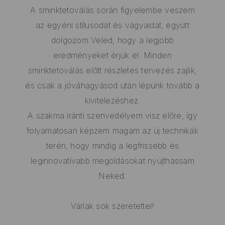
A sminktetoválás során figyelembe veszem
az egyéni stílusodat és vágyaidat, együtt
dolgozom Veled, hogy a legjobb
eredményeket érjük el. Minden
sminktetoválás előtt részletes tervezés zajlik,
és csak a jóváhagyásod után lépünk tovább a
kivitelezéshez.
A szakma iránti szenvedélyem visz előre, így
folyamatosan képzem magam az új technikák
terén, hogy mindig a legfrissebb és
leginnovatívabb megoldásokat nyújthassam
Neked.
Várlak sok szeretettel!