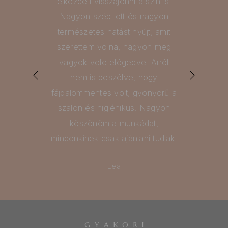
elkezdett visszajönni a szín is.
Nagyon szép lett és nagyon
 én
He
természetes hatást nyújt, amit
( a
im
szerettem volna, nagyon meg
vagyok vele elégedve. Arról
a a
ny
nem is beszélve, hogy
két
st
fájdalommentes volt, gyönyörű a
szalon és higiénikus. Nagyon
köszönöm a munkádat,
mindenkinek csak ajánlani tudlak.
Lea
GYAKORI