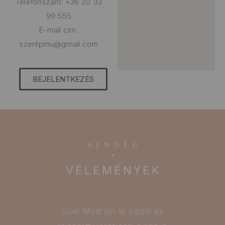
Telefonszám: +36 20 33
99 555
E-mail cím:
szentpmu@gmail.com
BEJELENTKEZÉS
VENDÉG
VÉLEMÉNYEK
Szia! Most jön le a pörk és