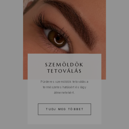
SZEMÖLDÖK
TETOVÁLÁS
Púrderes szemöldök tetoválás a
természetes hatásért és lágy
átmenetekért.
TUDJ MEG TÖBBET