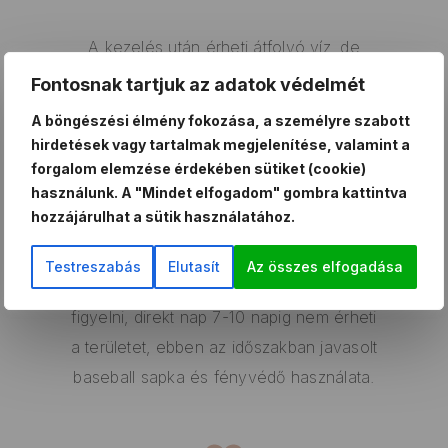
A kezelés után érheti átfolyó víz, de
TILOS áztatni, kádban fürdeni, gőzölni,
Fontosnak tartjuk az adatok védelmét
szaunázni, szoláriumozni, napozni.
A böngészési élmény fokozása, a személyre szabott
Ödémásodás esetén óvatosan jegelhető
hirdetések vagy tartalmak megjelenítése, valamint a
a terület.
forgalom elemzése érdekében sütiket (cookie)
használunk. A "Mindet elfogadom" gombra kattintva
hozzájárulhat a sütik használatához.
4 nap múlva lehet sportolni/ edzeni.
Testreszabás
Elutasít
Az összes elfogadása
A fényvédelemre nagyon oda kell
figyelni, direkt nap 7-10 napig nem érheti
a területet, ebben az időszakban javasolt
baseball sapka és fényvédő használata.