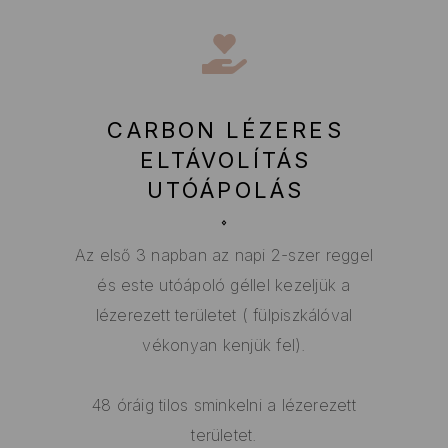
CARBON LÉZERES
ELTÁVOLÍTÁS
UTÓÁPOLÁS
Az első 3 napban az napi 2-szer reggel
és este utóápoló géllel kezeljük a
lézerezett területet ( fülpiszkálóval
vékonyan kenjük fel).
48 óráig tilos sminkelni a lézerezett
területet.