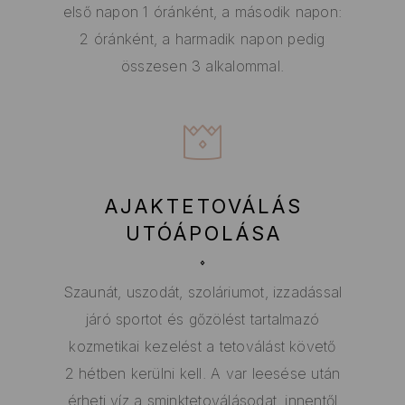
első napon 1 óránként, a második napon:
2 óránként, a harmadik napon pedig
összesen 3 alkalommal.
AJAKTETOVÁLÁS
UTÓÁPOLÁSA
Szaunát, uszodát, szoláriumot, izzadással
járó sportot és gőzölést tartalmazó
kozmetikai kezelést a tetoválást követő
2 hétben kerülni kell. A var leesése után
érheti víz a sminktetoválásodat, innentől