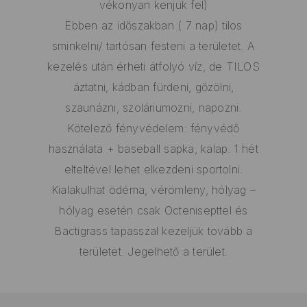
vékonyan kenjük fel)
Ebben az időszakban ( 7 nap) tilos
sminkelni/ tartósan festeni a területet. A
kezelés után érheti átfolyó víz, de TILOS
áztatni, kádban fürdeni, gőzölni,
szaunázni, szoláriumozni, napozni.
Kötelező fényvédelem: fényvédő
használata + baseball sapka, kalap. 1 hét
elteltével lehet elkezdeni sportolni.
Kialakulhat ödéma, vérömleny, hólyag –
hólyag esetén csak Octenisepttel és
Bactigrass tapasszal kezeljük tovább a
területet. Jegelhető a terület.