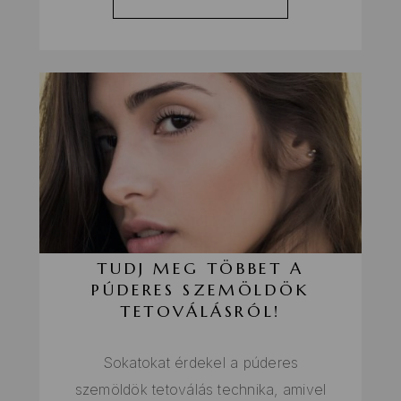
TUDJ MEG TÖBBET A
PÚDERES SZEMÖLDÖK
TETOVÁLÁSRÓL!
Sokatokat érdekel a púderes
szemöldök tetoválás technika, amivel