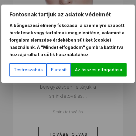
Fontosnak tartjuk az adatok védelmét
A böngészési élmény fokozása, a személyre szabott
MINDENT A
hirdetések vagy tartalmak megjelenítése, valamint a
SMINKTETOVÁLÁS
forgalom elemzése érdekében sütiket (cookie)
ELŐNYEIRŐL!
használunk. A "Mindet elfogadom" gombra kattintva
hozzájárulhat a sütik használatához.
A sminktetoválás előnyei: A
sminktetoválás egy innovatív megoldás
Testreszabás
Elutasít
Az összes elfogadása
a szépségápolás terén. Ebben a blog
bejegyzésben feltárjuk a
sminktetoválás…
Sminktetoválás
TOVÁBB OLVAS