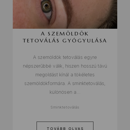
A SZEMÖLDÖK
TETOVÁLÁS GYÓGYULÁSA
A szemöldök tetoválás egyre
népszerűbbé válik, hiszen hosszú távú
megoldást kínál a tökéletes
szemöldökformára. A sminktetoválás,
különösen a…
Sminktetoválás
TOVÁBB OLVAS